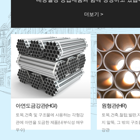
더보기 >
아연도금강관(HGI)
원형관(HR)
토목,건축 및 구조물에 사용하는 각형강
토목,건축,철탑,발판
관에 아연을 도금한 제품(내부식성 매우
지 말뚝, 그 밖의 구
우수)
강관